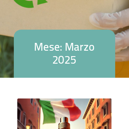
M
e
s
e
:
M
a
r
z
o
2
0
2
5