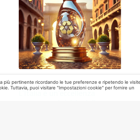
nza più pertinente ricordando le tue preferenze e ripetendo le visit
13.03.2025
kie. Tuttavia, puoi visitare "Impostazioni cookie" per fornire un
L’Italia è un’eccellenza
europea nel riciclo della
plastica, seconda solo alla
Germania
……