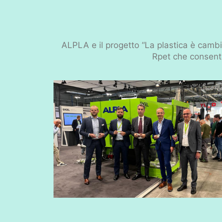
ALPLA e il progetto “La plastica è camb
Rpet che consente 