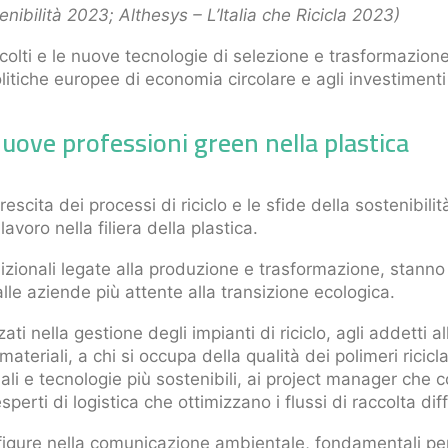
nibilità 2023; Althesys – L’Italia che Ricicla 2023)
olti e le nuove tecnologie di selezione e trasformazione,
olitiche europee di economia circolare e agli investiment
nuove professioni green nella plastica
rescita dei processi di riciclo e le sfide della sostenibi
voro nella filiera della plastica.
adizionali legate alla produzione e trasformazione, stan
alle aziende più attente alla transizione ecologica.
ati nella gestione degli impianti di riciclo, agli addetti a
teriali, a chi si occupa della qualità dei polimeri riciclat
iali e tecnologie più sostenibili, ai project manager che 
sperti di logistica che ottimizzano i flussi di raccolta dif
igure nella comunicazione ambientale, fondamentali per s