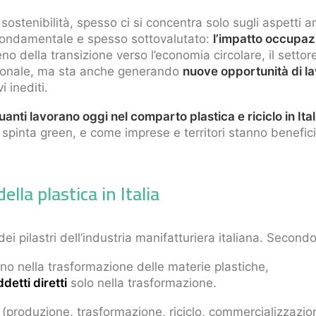
sostenibilità, spesso ci si concentra solo sugli aspetti a
 fondamentale e spesso sottovalutato:
l’impatto occupazio
ieno della transizione verso l’economia circolare, il setto
azionale, ma sta anche generando
nuove opportunità di l
i inediti.
uanti lavorano oggi nel comparto plastica e riciclo in Ital
a spinta green, e come imprese e territori stanno benefic
della plastica in Italia
i pilastri dell’industria manifatturiera italiana. Secondo
o nella trasformazione delle materie plastiche,
detti diretti
solo nella trasformazione.
ra (produzione, trasformazione, riciclo, commercializzazio