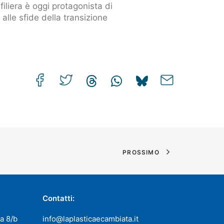
filiera è oggi protagonista di
alle sfide della transizione
PROSSIMO
Contatti:
a 8/b
info@laplasticaecambiata.it