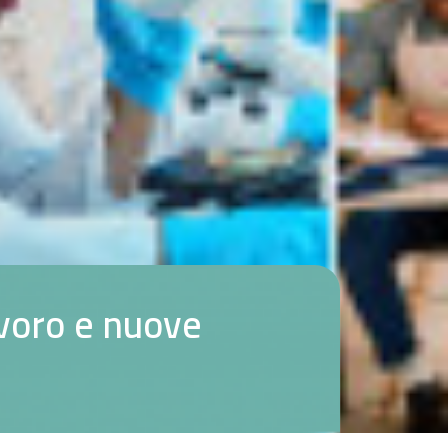
v
o
r
o
e
n
u
o
v
e