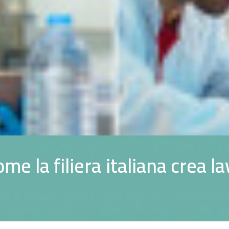
o
m
e
l
a
f
i
l
i
e
r
a
i
t
a
l
i
a
n
a
c
r
e
a
l
a