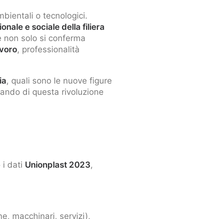
mbientali o tecnologici.
nale e sociale della filiera
re non solo si conferma
avoro
, professionalità
ia
, quali sono le nuove figure
iando di questa rivoluzione
 i dati
Unionplast 2023
,
ne, macchinari, servizi),