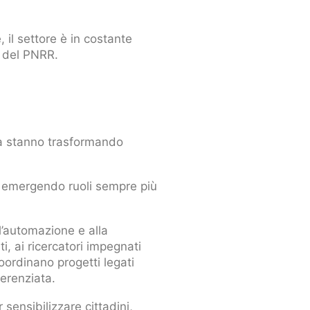
 il settore è in costante
i del PNRR.
lità stanno trasformando
no emergendo ruoli sempre più
ll’automazione e alla
i, ai ricercatori impegnati
coordinano progetti legati
ferenziata.
ensibilizzare cittadini,