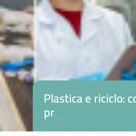
P
l
a
s
t
i
c
a
e
r
i
c
i
c
l
o
:
c
p
r