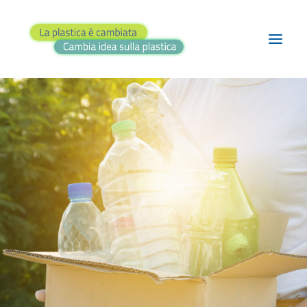
BLOG
PROGETTI
TEATRO
RASSEGNA STAMPA
FAI IL QUIZ!
CONTATTI
RICERCA