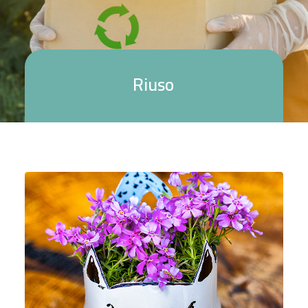
R
i
u
s
o