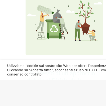
29.09.2023
Utilizziamo i cookie sul nostro sito Web per offrirti l'esperie
Il Successo di un approccio
Cliccando su "Accetta tutto", acconsenti all'uso di TUTTI i coo
consenso controllato.
globale al Riciclo della
Plastica
Il riciclo della plastica è diventato una
priorità dei giorni nostri.Ridurre l’utilizzo