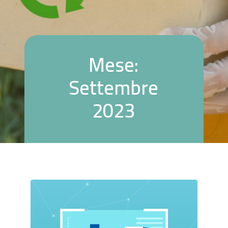
M
e
s
e
:
S
e
t
t
e
m
b
r
e
2
0
2
3