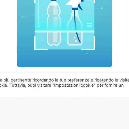
12.09.2023
nza più pertinente ricordando le tue preferenze e ripetendo le visit
L’Intelligenza Artificiale è
kie. Tuttavia, puoi visitare "Impostazioni cookie" per fornire un
utile anche per il Riciclo della
Plastica
Negli ultimi tempi sentiamo spesso
parlare di Intelligenza Artificiale, perché i