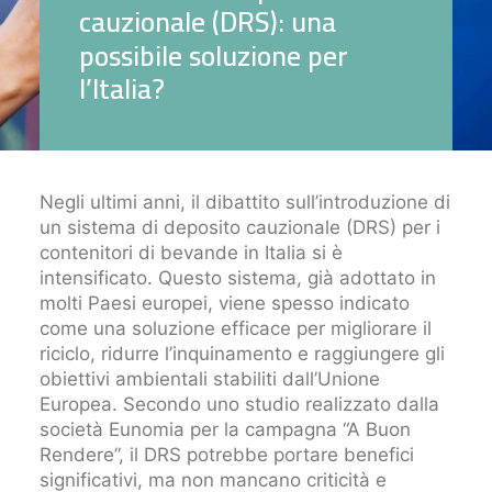
c
a
u
z
i
o
n
a
l
e
(
D
R
S
)
:
u
n
a
p
o
s
s
i
b
i
l
e
s
o
l
u
z
i
o
n
e
p
e
r
l
’
I
t
a
l
i
a
?
Negli ultimi anni, il dibattito sull’introduzione di
un sistema di deposito cauzionale (DRS) per i
contenitori di bevande in Italia si è
intensificato. Questo sistema, già adottato in
molti Paesi europei, viene spesso indicato
come una soluzione efficace per migliorare il
riciclo, ridurre l’inquinamento e raggiungere gli
obiettivi ambientali stabiliti dall’Unione
Europea. Secondo uno studio realizzato dalla
società Eunomia per la campagna “A Buon
Rendere”, il DRS potrebbe portare benefici
significativi, ma non mancano criticità e