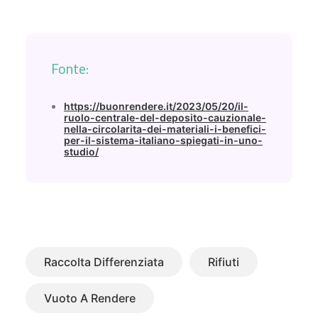
Fonte:
https://buonrendere.it/2023/05/20/il-
ruolo-centrale-del-deposito-cauzionale-
nella-circolarita-dei-materiali-i-benefici-
per-il-sistema-italiano-spiegati-in-uno-
studio/
Raccolta Differenziata
Rifiuti
Vuoto A Rendere