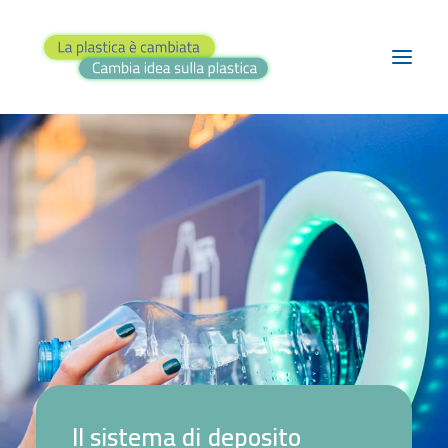
BLOG
PROGETTI
TEATRO
RASSEGNA STAMPA
FAI IL QUIZ!
CONTATTI
RICERCA
I
l
s
i
s
t
e
m
a
d
i
d
e
p
o
s
i
t
o