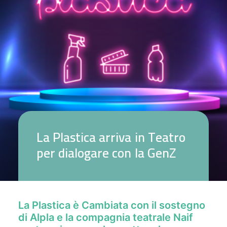
L
a
P
l
a
s
t
i
c
a
a
r
r
i
v
a
i
n
T
e
a
t
r
o
p
e
r
d
i
a
l
o
g
a
r
e
c
o
n
l
a
G
e
n
Z
La Plastica è Cambiata con il sostegno
di Alpla e la compagnia teatrale Naif