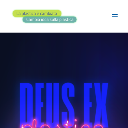
BLOG
PROGETTI
TEATRO
RASSEGNA STAMPA
FAI IL QUIZ!
CONTATTI
RICERCA