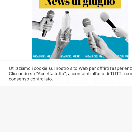
Utilizziamo i cookie sul nostro sito Web per offrirti l'esperie
30.06.2026
Cliccando su "Accetta tutto", acconsenti all'uso di TUTTI i coo
NEWS del mese di giugno: le
consenso controllato.
5 novità che cambiano il
panorama della plastica
……