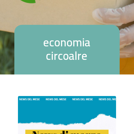
e
c
o
n
o
m
i
a
c
i
r
c
o
a
l
r
e