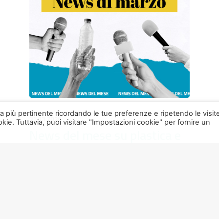
nza più pertinente ricordando le tue preferenze e ripetendo le visit
31.03.2026
kie. Tuttavia, puoi visitare "Impostazioni cookie" per fornire un
News del mese su plastica e
riciclo – Marzo 2026
……