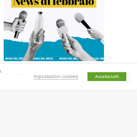
e.
24.02.2026
Impostazioni cookies
Accetta tutti
Le 5 notizie di febbraio su
plastica, riciclo e nuove sfide
green
……