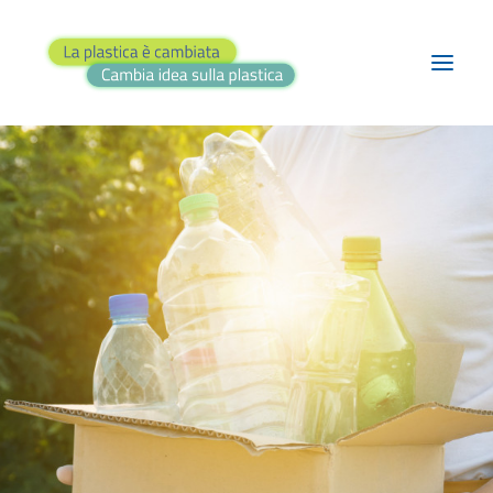
BLOG
PROGETTI
TEATRO
RASSEGNA STAMPA
FAI IL QUIZ!
CONTATTI
RICERCA