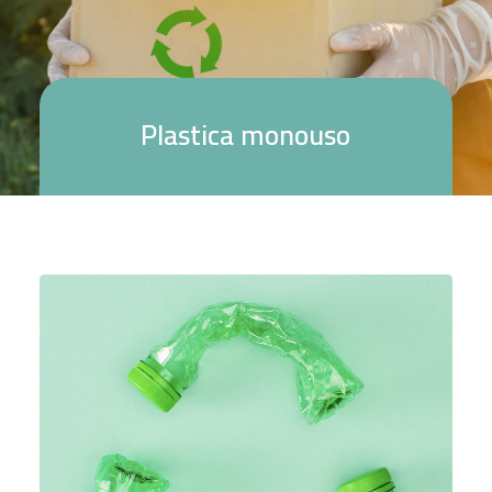
P
l
a
s
t
i
c
a
m
o
n
o
u
s
o