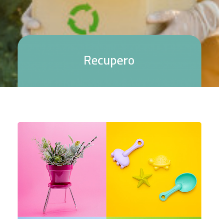
R
e
c
u
p
e
r
o