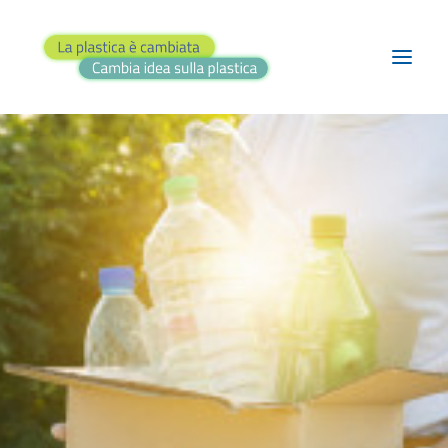
BLOG
PROGETTI
TEATRO
RASSEGNA STAMPA
FAI IL QUIZ!
CONTATTI
RICERCA