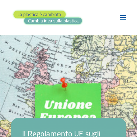
BLOG
PROGETTI
TEATRO
RASSEGNA STAMPA
FAI IL QUIZ!
CONTATTI
RICERCA
I
l
R
e
g
o
l
a
m
e
n
t
o
U
E
s
u
g
l
i