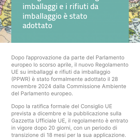
i
m
b
a
l
l
a
g
g
i
e
i
r
i
f
i
u
t
i
d
a
i
m
b
a
l
l
a
g
g
i
o
è
s
t
a
t
o
a
d
o
t
t
a
t
o
Dopo l’approvazione da parte del Parlamento
europeo lo scorso aprile, il nuovo Regolamento
UE su imballaggi e rifiuti da imballaggio
(PPWR) è stato formalmente adottato il 28
novembre 2024 dalla Commissione Ambiente
del Parlamento europeo.
Dopo la ratifica formale del Consiglio UE
prevista a dicembre e la pubblicazione sulla
Gazzetta Ufficiale UE, il regolamento è entrato
in vigore dopo 20 giorni, con un periodo di
transizione di 18 mesi per la sua applicazione.