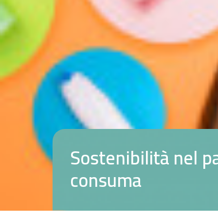
S
o
s
t
e
n
i
b
i
l
i
t
à
n
e
l
p
c
o
n
s
u
m
a