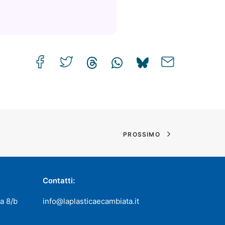
PROSSIMO
Contatti:
a 8/b
info@laplasticaecambiata.it