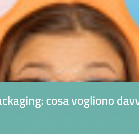
a
c
k
a
g
i
n
g
:
c
o
s
a
v
o
g
l
i
o
n
o
d
a
v