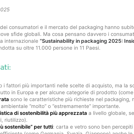
2025
ni dei consumatori e il mercato del packaging hanno subi
uove sfide globali. Ma cosa pensano davvero i consumator
ca internazionale
“Sustainability in packaging 2025: Insi
dotta su oltre 11.000 persone in 11 Paesi.
ati:
i fattori più importanti nelle scelte di acquisto, ma la so
tutto in Europa e per alcune categorie di prodotto (come 
rata
sono le caratteristiche più richieste nel packaging, m
o ambientale “molto” o “estremamente” importante.
eristica di sostenibilità più apprezzata
a livello globale, se
, riutilizzo).
ù sostenibile” per tutti
: carta e vetro sono ben percepit
 è efficiente (come Germania, Svezia, Giappone) anche le 