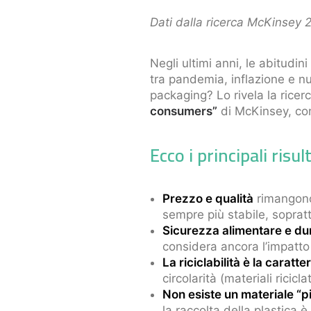
Dati dalla ricerca McKinsey 
Negli ultimi anni, le abitudi
tra pandemia, inflazione e n
packaging? Lo rivela la ricer
consumers”
di McKinsey, con
Ecco i principali risult
Prezzo e qualità
rimangono 
sempre più stabile, soprat
Sicurezza alimentare e du
considera ancora l’impatt
La riciclabilità è la caratt
circolarità (materiali riciclati
Non esiste un materiale “pi
la raccolta della plastica