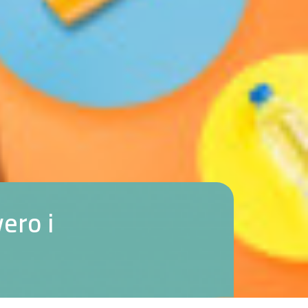
v
e
r
o
i