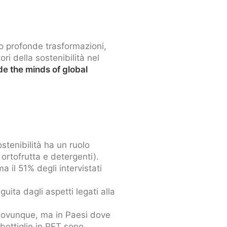
to profonde trasformazioni,
i della sostenibilità nel
de the minds of global
stenibilità ha un ruolo
ortofrutta e detergenti).
a il 51% degli intervistati
guita dagli aspetti legati alla
i ovunque, ma in Paesi dove
bottiglie in PET sono