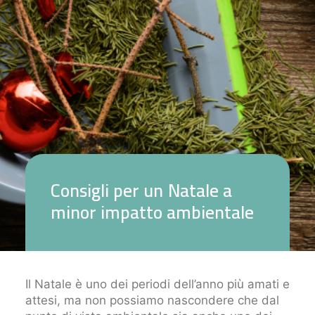
C
o
n
s
i
g
l
i
p
e
r
u
n
N
a
t
a
l
e
a
m
i
n
o
r
i
m
p
a
t
t
o
a
m
b
i
e
n
t
a
l
e
Il Natale è uno dei periodi dell’anno più amati e
attesi, ma non possiamo nascondere che dal