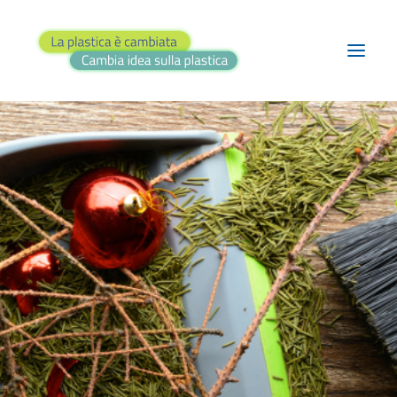
BLOG
PROGETTI
TEATRO
RASSEGNA STAMPA
FAI IL QUIZ!
CONTATTI
RICERCA