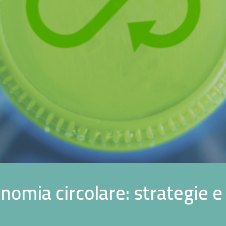
o
n
o
m
i
a
c
i
r
c
o
l
a
r
e
:
s
t
r
a
t
e
g
i
e
e