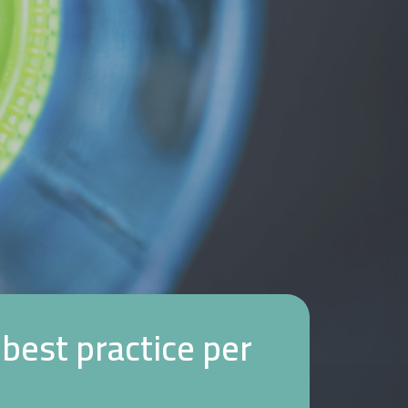
b
e
s
t
p
r
a
c
t
i
c
e
p
e
r