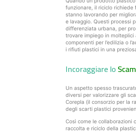
Quando un prodotto plastico ar
funzionare, il riciclo richied
stanno lavorando per migliora
e lavaggio. Questi processi pe
differenziata urbana, per prod
trovare impiego in molteplici 
componenti per l’edilizia o l
i rifiuti plastici in una prezios
Incoraggiare lo
Scamb
Un aspetto spesso trascurato 
diversi per valorizzare gli sc
Corepla (il consorzio per la r
degli scarti plastici provenien
Così come le collaborazioni c
raccolta e riciclo della plastic