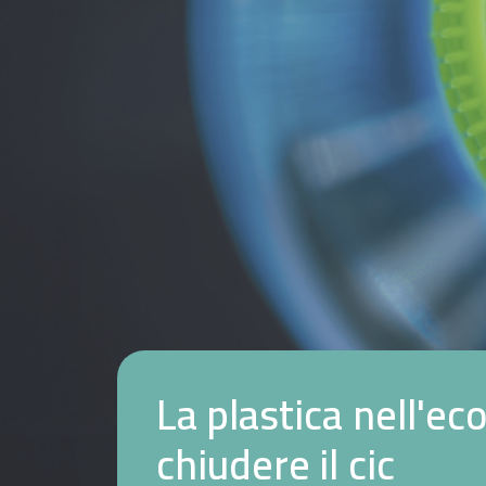
L
a
p
l
a
s
t
i
c
a
n
e
l
l
'
e
c
c
h
i
u
d
e
r
e
i
l
c
i
c