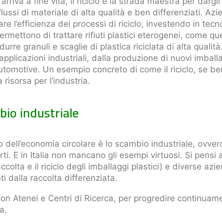
riva a fine vita, il riciclo è la strada maestra per dargl
e flussi di materiale di alta qualità e ben differenziati. A
re l’efficienza dei processi di riciclo, investendo in tec
rmettono di trattare rifiuti plastici eterogenei, come que
urre granuli e scaglie di plastica riciclata di alta qualit
applicazioni industriali, dalla produzione di nuovi imballa
’automotive. Un esempio concreto di come il riciclo, se b
a risorsa per l’industria.
io industriale
dell’economia circolare è lo scambio industriale, ovvero 
arti. E in Italia non mancano gli esempi virtuosi. Si pensi 
accolta e il riciclo degli imballaggi plastici) e diverse az
ti dalla raccolta differenziata.
on Atenei e Centri di Ricerca, per progredire continuame
a.