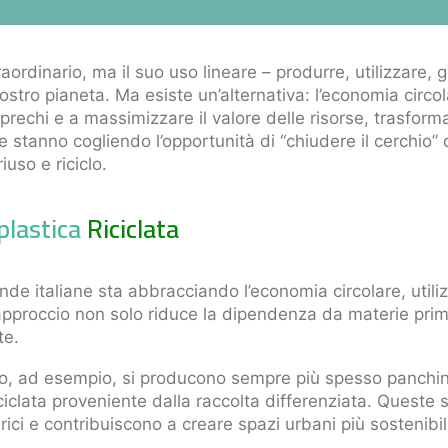
raordinario, ma il suo uso lineare – produrre, utilizzare,
 nostro pianeta. Ma esiste un’alternativa: l’economia circ
sprechi e a massimizzare il valore delle risorse, trasforman
de stanno cogliendo l’opportunità di “chiudere il cerchio”
iuso e riciclo.
plastica
Riciclata
e italiane sta abbracciando l’economia circolare, utilizz
pproccio non solo riduce la dipendenza da materie prim
te.
no, ad esempio, si producono sempre più spesso panchine,
iciclata proveniente dalla raccolta differenziata. Queste 
rici e contribuiscono a creare spazi urbani più sostenibil