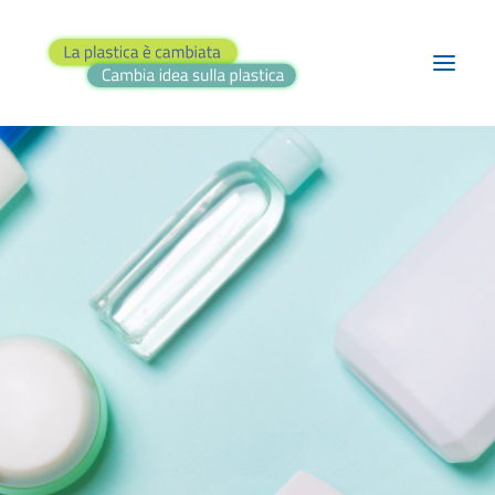
BLOG
PROGETTI
TEATRO
RASSEGNA STAMPA
FAI IL QUIZ!
CONTATTI
RICERCA