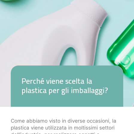
P
e
r
c
h
é
v
i
e
n
e
s
c
e
l
t
a
l
a
p
l
a
s
t
i
c
a
p
e
r
g
l
i
i
m
b
a
l
l
a
g
g
i
?
Come abbiamo visto in diverse occasioni, la
plastica viene utilizzata in moltissimi settori