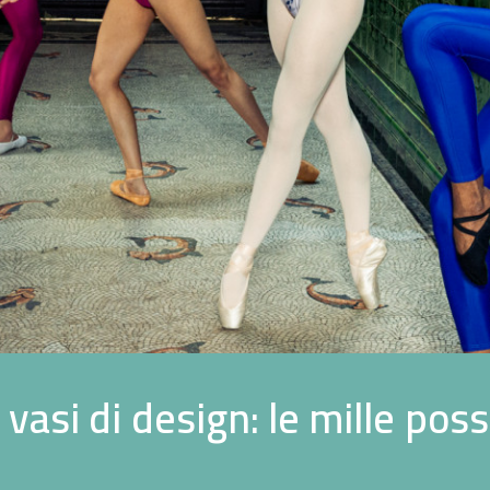
v
a
s
i
d
i
d
e
s
i
g
n
:
l
e
m
i
l
l
e
p
o
s
s