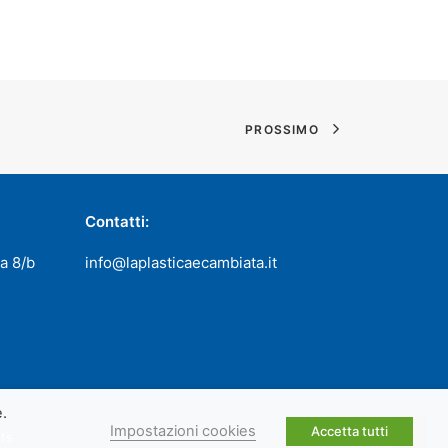
PROSSIMO
Contatti:
a 8/b
info@laplasticaecambiata.it
e.
Impostazioni cookies
Accetta tutti
its