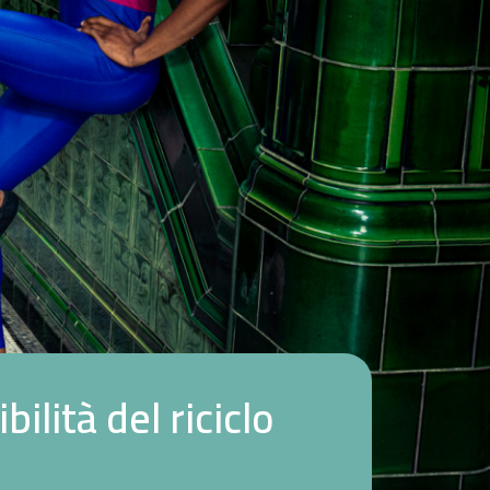
i
b
i
l
i
t
à
d
e
l
r
i
c
i
c
l
o