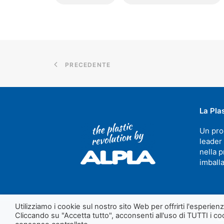
PRECEDENTE
La Pla
Un pro
leader
nella p
imballa
Utilizziamo i cookie sul nostro sito Web per offrirti l'esperie
Cliccando su "Accetta tutto", acconsenti all'uso di TUTTI i coo
C