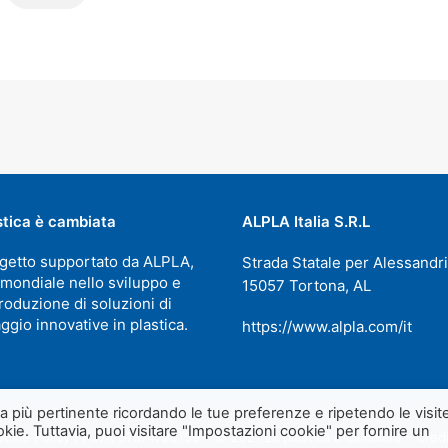
stica è cambiata
ALPLA Italia S.R.L
getto supportato da ALPLA,
Strada Statale per Alessandri
 mondiale nello sviluppo e
15057 Tortona, AL
roduzione di soluzioni di
ggio innovative in plastica.
https://www.alpla.com/it
nza più pertinente ricordando le tue preferenze e ripetendo le visit
kie. Tuttavia, puoi visitare "Impostazioni cookie" per fornire un
ookie Policy
| P.IVA 07874720159 – © 2021 La plastica è cambiata –
Cred