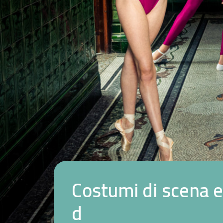
C
o
s
t
u
m
i
d
i
s
c
e
n
a
e
d