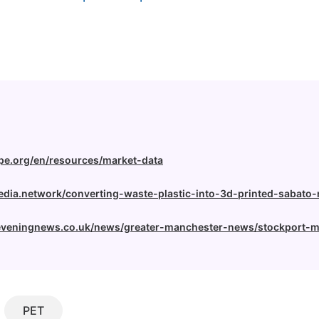
pe.org/en/resources/market-data
edia.network/converting-waste-plastic-into-3d-printed-sabato-
eveningnews.co.uk/news/greater-manchester-news/stockport
PET