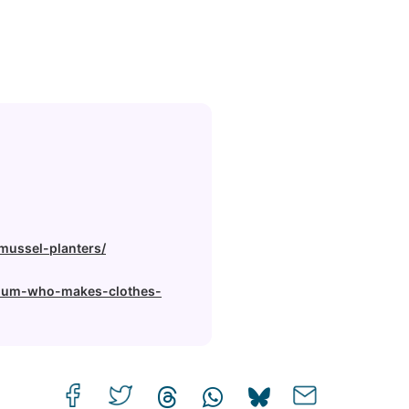
mussel-planters/
-mum-who-makes-clothes-